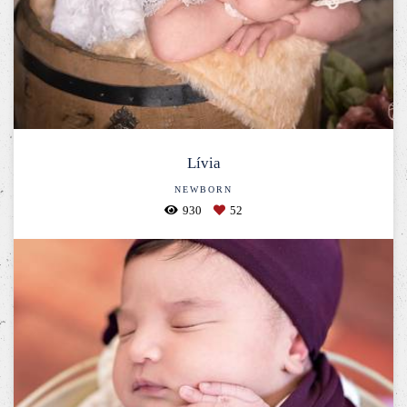
Lívia
NEWBORN
930
52