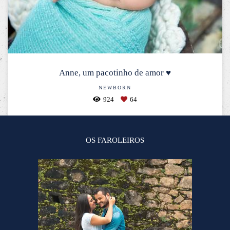
Anne, um pacotinho de amor ♥
NEWBORN
924
64
OS FAROLEIROS